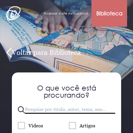
Biblioteca
Acessar o site institucional
Voltar para Biblioteca
O que você está
procurando?
Vídeos
Artigos