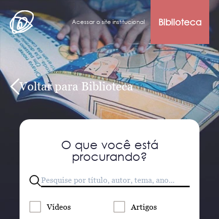
Biblioteca
Acessar o site institucional
Voltar para Biblioteca
O que você está
procurando?
Vídeos
Artigos