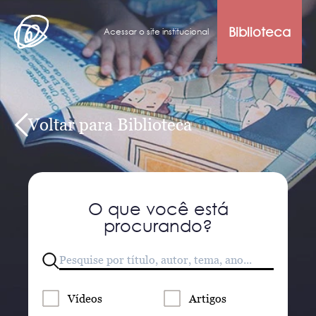
Biblioteca
Acessar o site institucional
Voltar para Biblioteca
O que você está
procurando?
Vídeos
Artigos