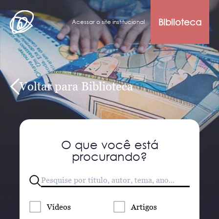
Biblioteca
Acessar o site institucional
Voltar para Biblioteca
O que você está
procurando?
Vídeos
Artigos