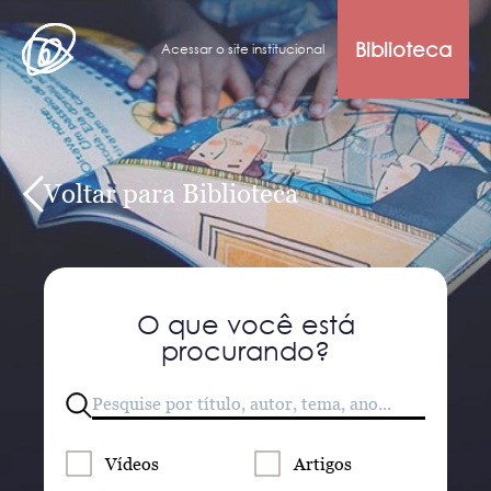
Biblioteca
Acessar o site institucional
Voltar para Biblioteca
O que você está
procurando?
Vídeos
Artigos