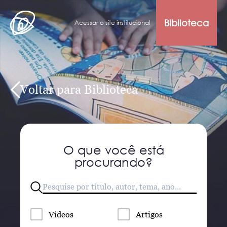
Biblioteca
Acessar o site institucional
Voltar para Biblioteca
O que você está
procurando?
Vídeos
Artigos