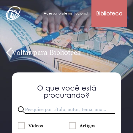
Biblioteca
Acessar o site institucional
Voltar para Biblioteca
O que você está
procurando?
Vídeos
Artigos