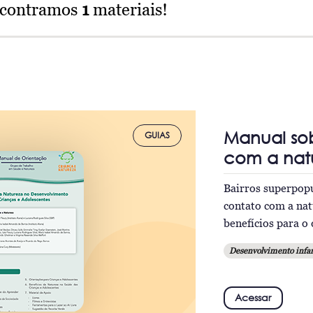
ncontramos
1
materiais!
Manual sob
GUIAS
com a natu
Bairros superpopu
contato com a natu
benefícios para o
Desenvolvimento infan
Acessar