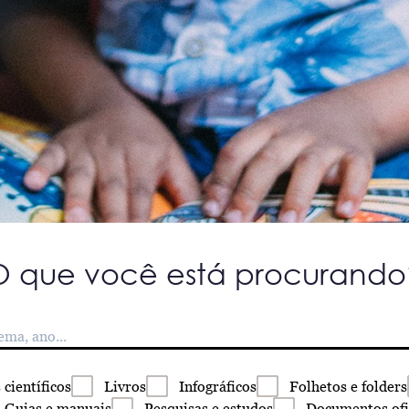
O que você está procurando
s
científicos
Livros
Infográficos
Folhetos
e folders
Guias
e manuais
Pesquisas
e estudos
Documentos
ofi