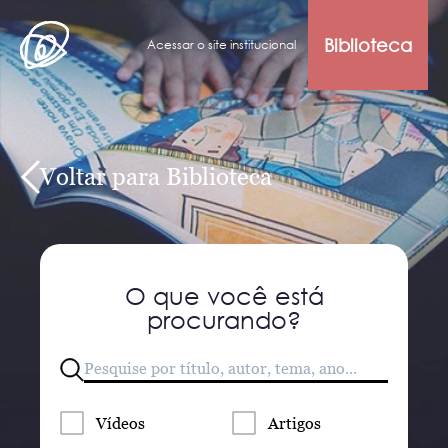
Biblioteca
Acessar o site institucional
Voltar para Biblioteca
O que você está
procurando?
Vídeos
Artigos