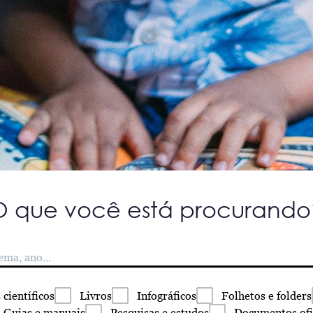
O que você está procurando
s
científicos
Livros
Infográficos
Folhetos
e folders
Guias
e manuais
Pesquisas
e estudos
Documentos
ofi