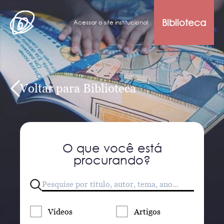
Biblioteca
Acessar o site institucional
Voltar para Biblioteca
O que você está
procurando?
Vídeos
Artigos