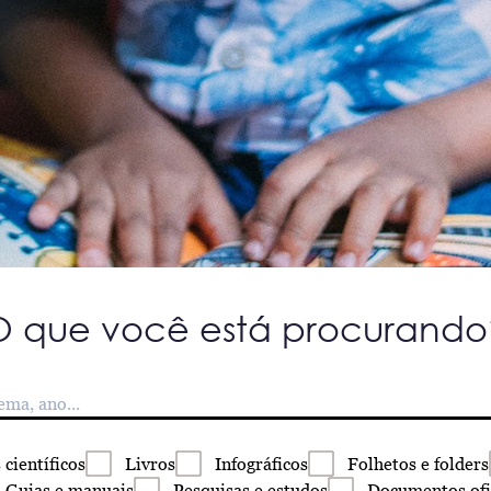
O que você está procurando
s
científicos
Livros
Infográficos
Folhetos
e folders
Guias
e manuais
Pesquisas
e estudos
Documentos
ofi