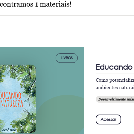
ncontramos
1
materiais!
LIVROS
Educando 
Como potencializa
ambientes naturai
Desenvolvimento infan
Acessar