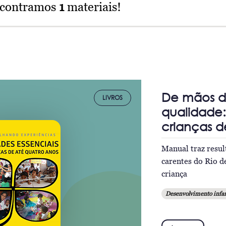
ncontramos
1
materiais!
De mãos d
LIVROS
qualidade:
crianças d
Manual traz resul
carentes do Rio d
criança
Desenvolvimento infan