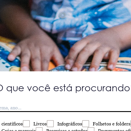
O que você está procurando
s
científicos
Livros
Infográficos
Folhetos
e folders
Guias
e manuais
Pesquisas
e estudos
Documentos
ofi