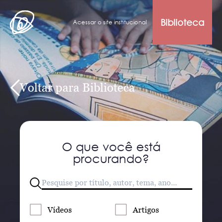
Biblioteca
Acessar o site institucional
Voltar para Biblioteca
O que você está
procurando?
Vídeos
Artigos