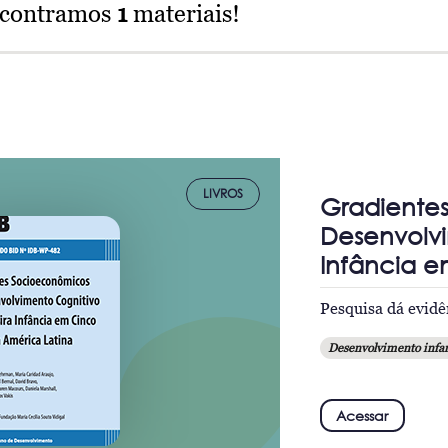
ncontramos
1
materiais!
LIVROS
Gradiente
Desenvolvi
Infância e
Pesquisa dá evidê
Desenvolvimento infan
Acessar