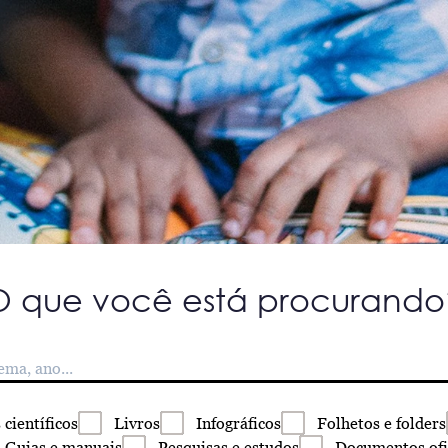
O que você está procurando
s
científicos
Livros
Infográficos
Folhetos
e folders
Guias
e manuais
Pesquisas
e estudos
Documentos
ofi