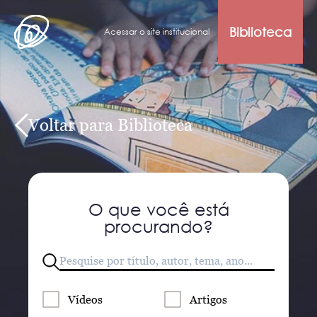
Biblioteca
Acessar o site institucional
Voltar para Biblioteca
O que você está
procurando?
Vídeos
Artigos