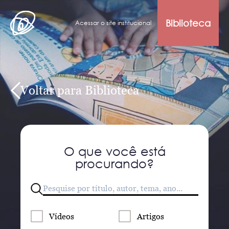
Biblioteca
Acessar o site institucional
Voltar para Biblioteca
O que você está
procurando?
Vídeos
Artigos