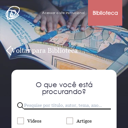
Biblioteca
Acessar o site institucional
Voltar para Biblioteca
O que você está
procurando?
Vídeos
Artigos