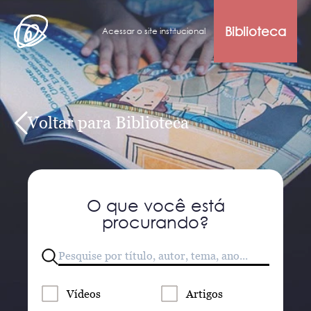
Biblioteca
Acessar o site institucional
Voltar para Biblioteca
O que você está
procurando?
Vídeos
Artigos