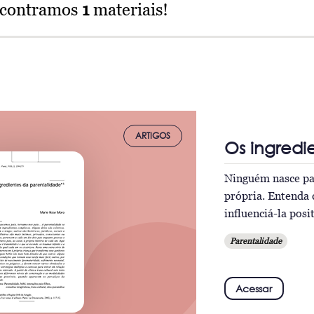
ncontramos
1
materiais!
ARTIGOS
Os ingredi
Ninguém nasce pai
própria. Entenda 
influenciá-la pos
Parentalidade
Acessar