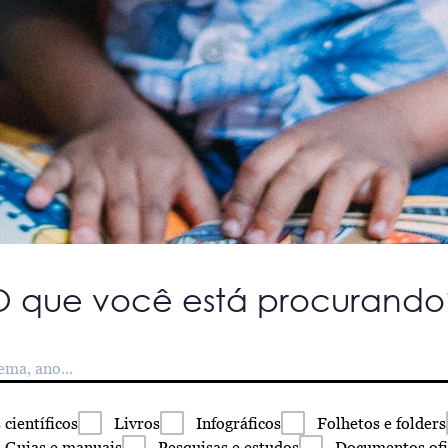
O que você está procurando
s
científicos
Livros
Infográficos
Folhetos
e folders
Guias
e manuais
Pesquisas
e estudos
Documentos
ofi