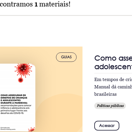
ncontramos
1
materiais!
Como asseg
GUIAS
adolescen
Em tempos de cris
Manual dá caminho
brasileiras
Políticas públicas
Acessar