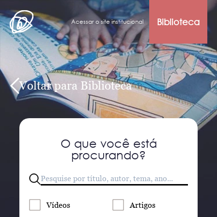
Biblioteca
Acessar o site institucional
Voltar para Biblioteca
O que você está
procurando?
Vídeos
Artigos