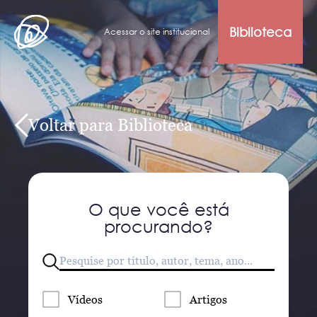
Biblioteca
Acessar o site institucional
Voltar para Biblioteca
O que você está
procurando?
Vídeos
Artigos