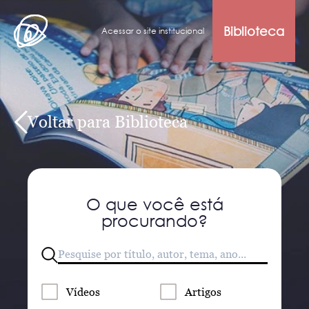
Biblioteca
Acessar o site institucional
Voltar para Biblioteca
O que você está
procurando?
Vídeos
Artigos