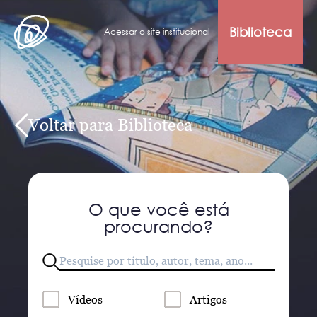
Biblioteca
Acessar o site institucional
Voltar para Biblioteca
O que você está
procurando?
Vídeos
Artigos