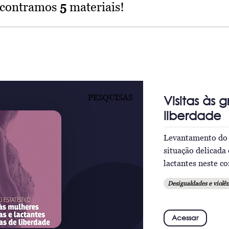
ncontramos
5
materiais!
PESQUISAS
Visitas às 
liberdade
Levantamento do 
situação delicada
lactantes neste c
Desigualdades e violên
Acessar