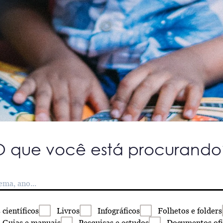
O que você está procurando
s
científicos
Livros
Infográficos
Folhetos
e folders
Guias
e manuais
Pesquisas
e estudos
Documentos
ofi