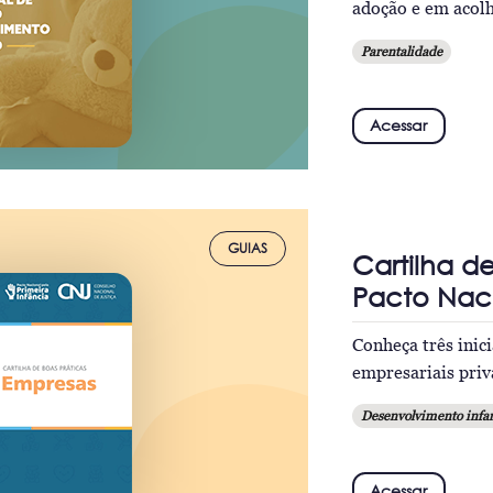
adoção e em acolh
Parentalidade
Acessar
GUIAS
Cartilha d
Pacto Naci
Conheça três inic
empresariais priva
Desenvolvimento infan
Acessar