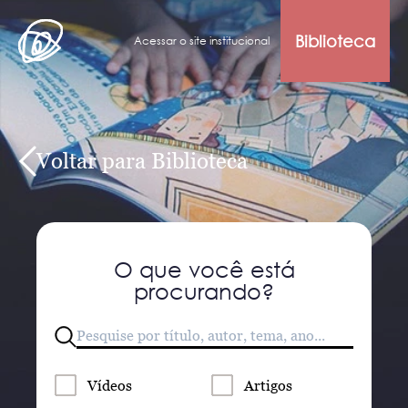
Biblioteca
Acessar o site institucional
Voltar para Biblioteca
O que você está
procurando?
Vídeos
Artigos