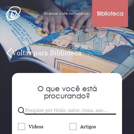
Biblioteca
Acessar o site institucional
Voltar para Biblioteca
O que você está
procurando?
Vídeos
Artigos