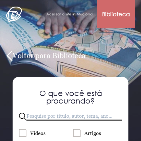
Biblioteca
Acessar o site institucional
Voltar para Biblioteca
O que você está
procurando?
Vídeos
Artigos