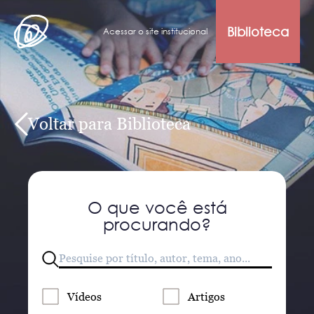
Biblioteca
Acessar o site institucional
Voltar para Biblioteca
O que você está
procurando?
Vídeos
Artigos