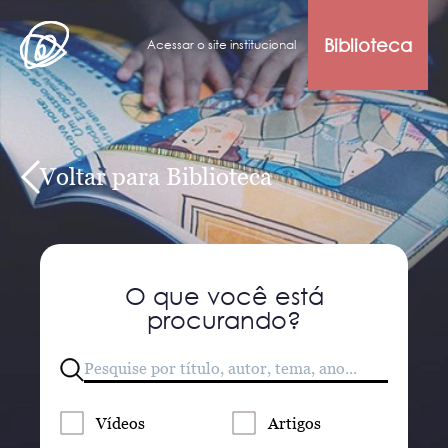
Biblioteca
Acessar o site institucional
Voltar para Biblioteca
O que você está
procurando?
Vídeos
Artigos