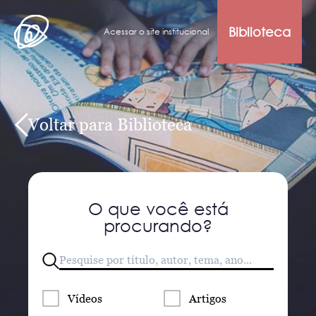
Biblioteca
Acessar o site institucional
Voltar para Biblioteca
O que você está
procurando?
Vídeos
Artigos