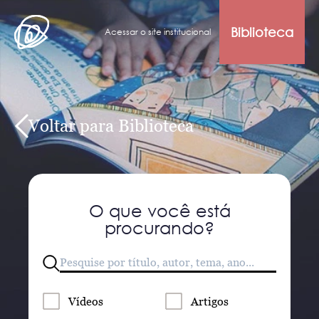
Biblioteca
Acessar o site institucional
Voltar para Biblioteca
O que você está
procurando?
Vídeos
Artigos