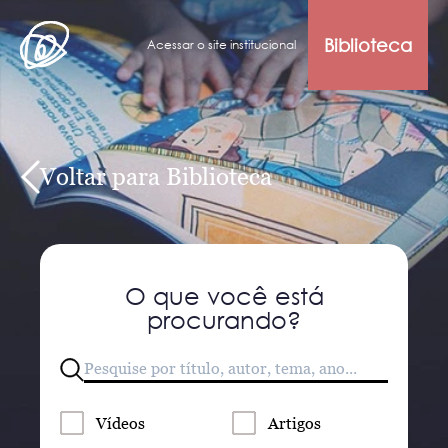
Biblioteca
Acessar o site institucional
Voltar para Biblioteca
O que você está
procurando?
Vídeos
Artigos