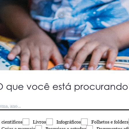
O que você está procurando
s
científicos
Livros
Infográficos
Folhetos
e folders
Guias
e manuais
Pesquisas
e estudos
Documentos
ofi