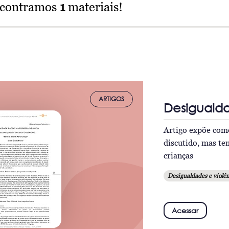
ncontramos
1
materiais!
ARTIGOS
Desigualda
Artigo expõe como
discutido, mas te
crianças
Desigualdades e violên
Acessar