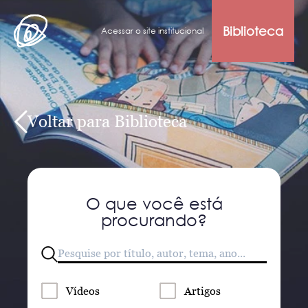
Biblioteca
Acessar o site institucional
Voltar para Biblioteca
O que você está
procurando?
Vídeos
Artigos