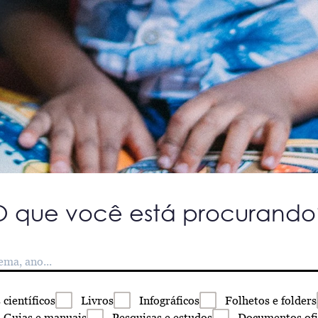
O que você está procurando
s
científicos
Livros
Infográficos
Folhetos
e folders
Guias
e manuais
Pesquisas
e estudos
Documentos
ofi