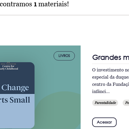
ncontramos
1
materiais!
Grandes 
LIVROS
O investimento no
especial da duqu
centro da Fundaç
infânci…
Parentalidade
Po
Acessar