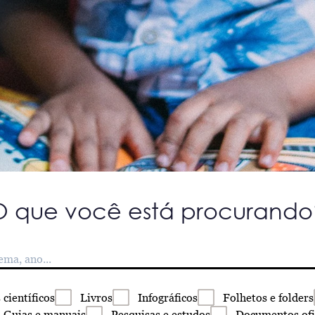
O que você está procurando
s
científicos
Livros
Infográficos
Folhetos
e folders
Guias
e manuais
Pesquisas
e estudos
Documentos
ofi