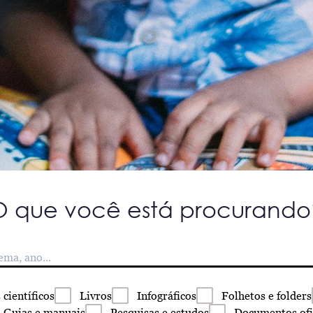
O que você está procurando
s
científicos
Livros
Infográficos
Folhetos
e folders
Guias
e manuais
Pesquisas
e estudos
Documentos
ofi