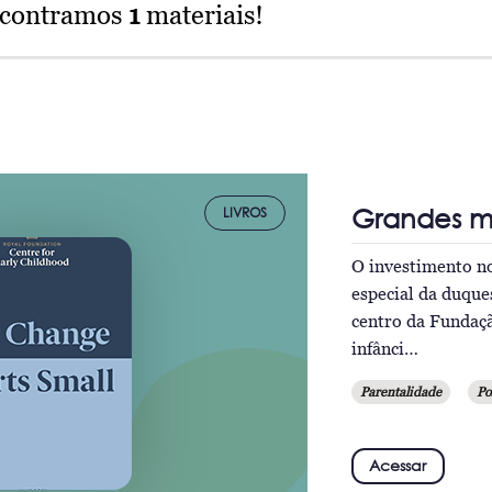
ncontramos
1
materiais!
Grandes 
LIVROS
O investimento no
especial da duqu
centro da Fundaç
infânci…
Parentalidade
Po
Acessar