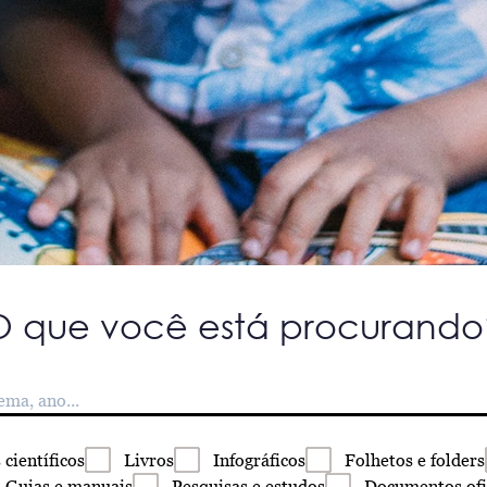
O que você está procurando
s
científicos
Livros
Infográficos
Folhetos
e folders
Guias
e manuais
Pesquisas
e estudos
Documentos
ofi