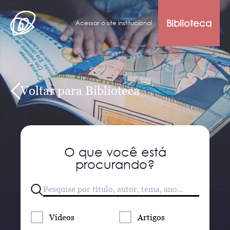
Biblioteca
Acessar o site institucional
Voltar para Biblioteca
O que você está
procurando?
Vídeos
Artigos