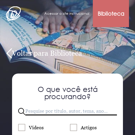
Biblioteca
Acessar o site institucional
Voltar para Biblioteca
O que você está
procurando?
Vídeos
Artigos