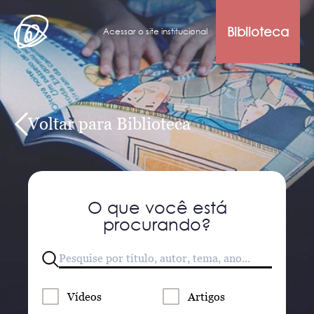
Biblioteca
Acessar o site institucional
Voltar para Biblioteca
O que você está
procurando?
Vídeos
Artigos