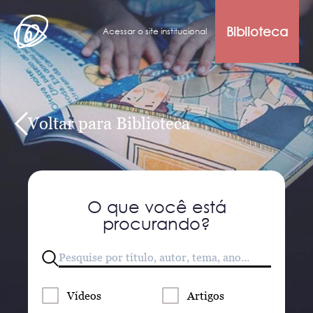
Biblioteca
Acessar o site institucional
Voltar para Biblioteca
O que você está
procurando?
Vídeos
Artigos