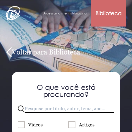
Biblioteca
Acessar o site institucional
Voltar para Biblioteca
O que você está
procurando?
Vídeos
Artigos