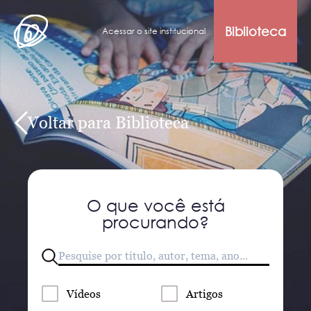
Biblioteca
Acessar o site institucional
Voltar para Biblioteca
O que você está
procurando?
Vídeos
Artigos