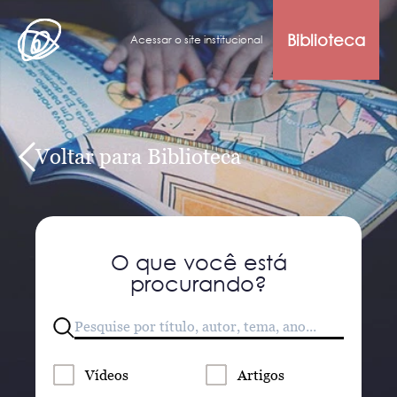
Biblioteca
Acessar o site institucional
Voltar para Biblioteca
O que você está
procurando?
Vídeos
Artigos