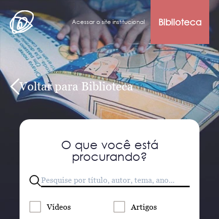
Biblioteca
Acessar o site institucional
Voltar para Biblioteca
O que você está
procurando?
Vídeos
Artigos