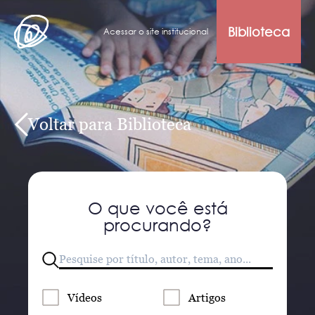
Biblioteca
Acessar o site institucional
Voltar para Biblioteca
O que você está
procurando?
Vídeos
Artigos