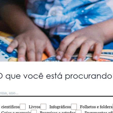
O que você está procurando
s
científicos
Livros
Infográficos
Folhetos
e folders
Guias
e manuais
Pesquisas
e estudos
Documentos
ofi